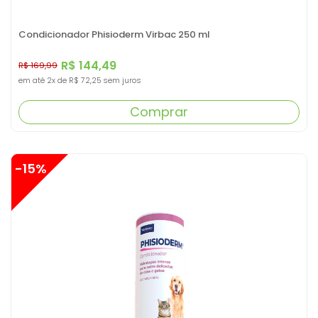
Condicionador Phisioderm Virbac 250 ml
R$ 144,49
R$ 169,99
em até
2x
de
R$ 72,25
sem juros
Comprar
-15%