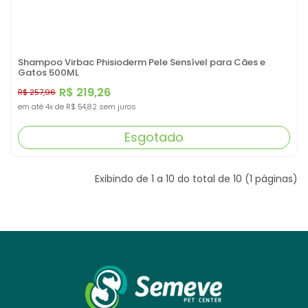
Shampoo Virbac Phisioderm Pele Sensível para Cães e
Gatos 500ML
R$ 219,26
R$ 257,96
em até
4x
de
R$ 54,82
sem juros
Esgotado
Exibindo de 1 a 10 do total de 10 (1 páginas)