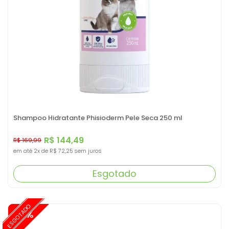
Shampoo Hidratante Phisioderm Pele Seca 250 ml
R$ 144,49
R$ 169,99
em até
2x
de
R$ 72,25
sem juros
Esgotado
ESGOTADO
-15%