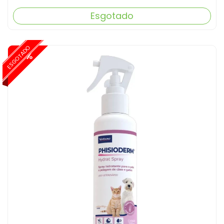
Esgotado
ESGOTADO
-15%