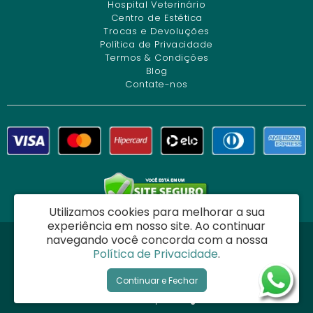
Hospital Veterinário
Centro de Estética
Trocas e Devoluções
Política de Privacidade
Termos & Condições
Blog
Contate-nos
Utilizamos cookies para melhorar a sua
experiência em nosso site.
Ao continuar
navegando você concorda com a nossa
Dog Charme Center Comércio e Serviços Veterinários Ltda - CNPJ:
Política de Privacidade
.
34.261.271/0001-12
Ladeira do Acupe, 50 - Acupe - Salvador / BA - CEP: 40290-160
Continuar e Fechar
Semeve © 2026
Desenvolvido por
88digital