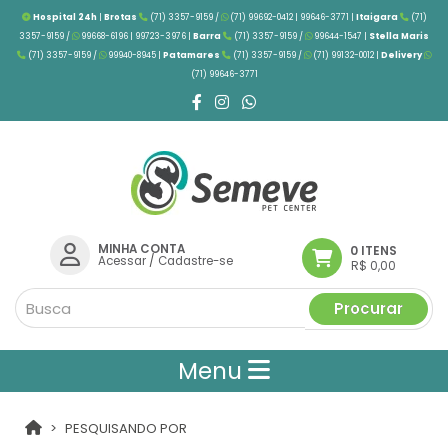
Hospital 24h
|
Brotas
(71) 3357-9159 /
(71) 99692-0412 | 99646-3771 |
Itaigara
(71)
3357-9159 /
99668-6196 | 99723-3976
|
Barra
(71) 3357-9159 /
99644-1547 |
Stella Maris
(71) 3357-9159 /
99940-8945 |
Patamares
(71) 3357-9159 /
(71) 99132-0012 |
Delivery
(71) 99646-3771
MINHA CONTA
0 ITENS
Acessar
/
Cadastre-se
R$ 0,00
Procurar
Menu
PESQUISANDO POR