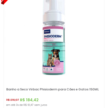
Banho a Seco Virbac Phisioderm para Cães e Gatos 150ML
R$ 184,42
R$ 216,97
em até
3x
de
R$ 61,47
sem juros