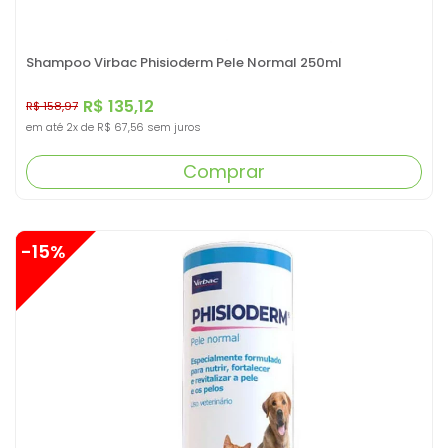
Shampoo Virbac Phisioderm Pele Normal 250ml
R$ 135,12
R$ 158,97
em até
2x
de
R$ 67,56
sem juros
Comprar
-15%