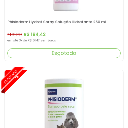
Phisioderm Hydrat Spray Solução Hidratante 250 ml
R$ 184,42
R$ 216,97
em até
3x
de
R$ 61,47
sem juros
Esgotado
ESGOTADO
-15%