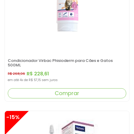
Condicionador Virbac Phisioderm para Cães e Gatos
500ML
R$ 228,61
R$ 268,96
em até
4x
de
R$ 57,15
sem juros
Comprar
-15%