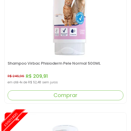
Shampoo Virbac Phisioderm Pele Normal 500ML
R$ 209,91
R$ 246,96
em até
4x
de
R$ 52,48
sem juros
Comprar
ESGOTADO
-15%