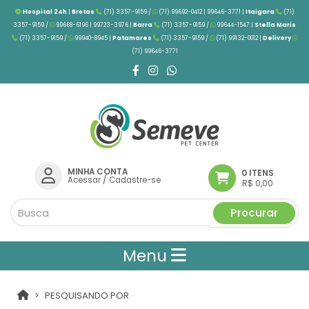
Hospital 24h
|
Brotas
(71) 3357-9159 /
(71) 99692-0412 | 99646-3771 |
Itaigara
(71)
3357-9159 /
99668-6196 | 99723-3976
|
Barra
(71) 3357-9159 /
99644-1547 |
Stella Maris
(71) 3357-9159 /
99940-8945 |
Patamares
(71) 3357-9159 /
(71) 99132-0012 |
Delivery
(71) 99646-3771
MINHA CONTA
0 ITENS
Acessar
/
Cadastre-se
R$ 0,00
Procurar
Menu
PESQUISANDO POR