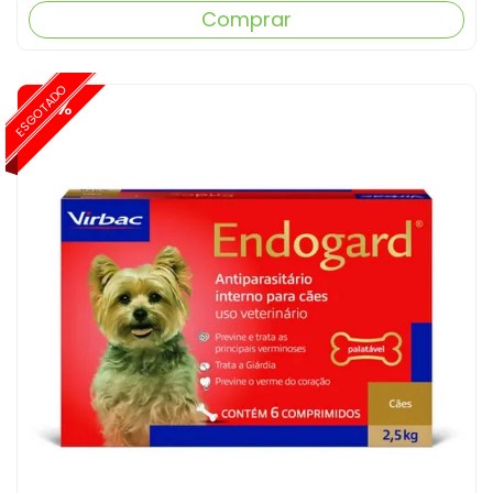
Comprar
ESGOTADO
-15%