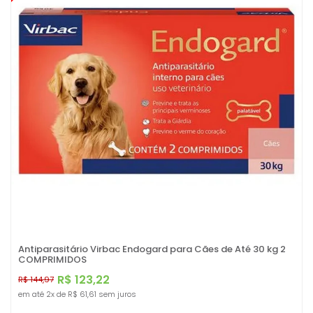
Antiparasitário Virbac Endogard para Cães de Até 30 kg 2
COMPRIMIDOS
R$ 123,22
R$ 144,97
em até
2x
de
R$ 61,61
sem juros