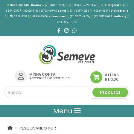
Hospital 24h
|
Brotas
(71) 3357-9159 /
(71) 99692-0412 | 99646-3771 |
Itaigara
(71)
3357-9159 /
99668-6196 | 99723-3976
|
Barra
(71) 3357-9159 /
99644-1547 |
Stella Maris
(71) 3357-9159 /
99940-8945 |
Patamares
(71) 3357-9159 /
(71) 99132-0012 |
Delivery
(71) 99646-3771
MINHA CONTA
0 ITENS
Acessar
/
Cadastre-se
R$ 0,00
Procurar
Menu
PESQUISANDO POR