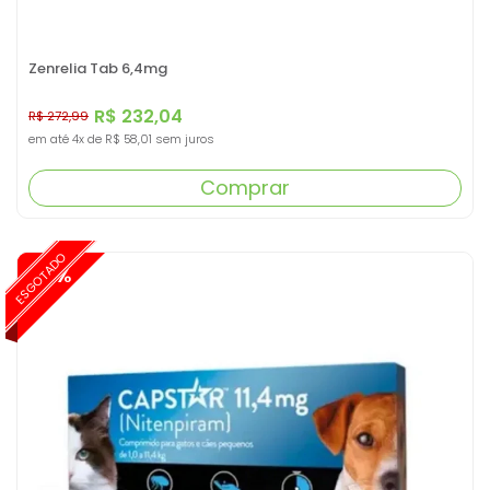
Zenrelia Tab 6,4mg
R$ 232,04
R$ 272,99
em até
4x
de
R$ 58,01
sem juros
Comprar
ESGOTADO
-15%