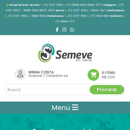
Hospital 24h
|
Brotas
(71) 3357-9159 /
(71) 99692-0412 | 99646-3771 |
Itaigara
(71)
3357-9159 /
99668-6196 | 99723-3976
|
Barra
(71) 3357-9159 /
99644-1547 |
Stella Maris
(71) 3357-9159 /
99940-8945 |
Patamares
(71) 3357-9159 /
(71) 99132-0012 |
Delivery
(71) 99646-3771
MINHA CONTA
0 ITENS
Acessar
/
Cadastre-se
R$ 0,00
Procurar
Menu