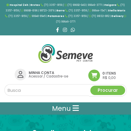
Hospital 24h
|
Brotas
(71) 3357-9159 /
(71) 99692-0412 | 99646-3771 |
Itaigara
(71)
3357-9159 /
99668-6196 | 99723-3976
|
Barra
(71) 3357-9159 /
99644-1547 |
Stella Maris
(71) 3357-9159 /
99940-8945 |
Patamares
(71) 3357-9159 /
(71) 99132-0012 |
Delivery
(71) 99646-3771
MINHA CONTA
0 ITENS
Acessar
/
Cadastre-se
R$ 0,00
Procurar
Menu