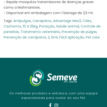
- Repele mosquitos transmissores de doenças graves
como a leishmaniose,
- Disponível em embalagem com 1 bisnaga de 2,5 ml.
Tags:
Antipulgas
,
Carrapatos
,
Advantage Max3
,
Cães
,
Cachorros
,
10 a 25kg
,
Proteção
,
Saúde animal
,
Controle de
parasitas
,
Tratamento veterinário
,
Prevenção de pulgas
,
Prevenção de carrapatos
,
2
,
5ml
,
Fácil aplicação
,
Pet care
Os melhores produtos e estrutura, com uma equipe
especializada para cuidar do seu Pet.