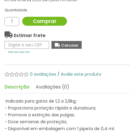
Em até
3x
de
R$ 53,26
sem juros no cartão
Quantidade
Comprar
Estimar frete
Não sei meu CEP
0 avaliações
/
Avalie este produto
Descrição
Avaliações (0)
Indicado para gatos de 1,2 a 2,8kg;
- Proporciona proteção rápida e duradoura;
- Promove a extinção das pulgas;
- Doze semanas de proteção,
- Disponível em embalagem com 1 pipeta de 0,4 ml.