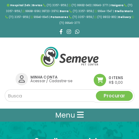
Hospital 24h
|
Brotas
(71) 3357-9159 /
(71) 99692-0412 | 99646-3771 |
Itaigara
(71)
3357-9159 /
99668-6196 | 99723-3976
|
Barra
(71) 3357-9159 /
99644-1547 |
Stella Maris
(71) 3357-9159 /
99940-8945 |
Patamares
(71) 3357-9159 /
(71) 99132-0012 |
Delivery
(71) 99646-3771
MINHA CONTA
0 ITENS
Acessar
/
Cadastre-se
R$ 0,00
Procurar
Menu