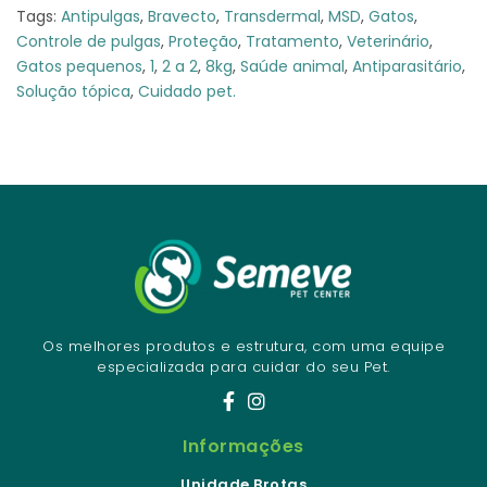
Tags:
Antipulgas
,
Bravecto
,
Transdermal
,
MSD
,
Gatos
,
Controle de pulgas
,
Proteção
,
Tratamento
,
Veterinário
,
Gatos pequenos
,
1
,
2 a 2
,
8kg
,
Saúde animal
,
Antiparasitário
,
Solução tópica
,
Cuidado pet.
Os melhores produtos e estrutura, com uma equipe
especializada para cuidar do seu Pet.
Informações
Unidade Brotas