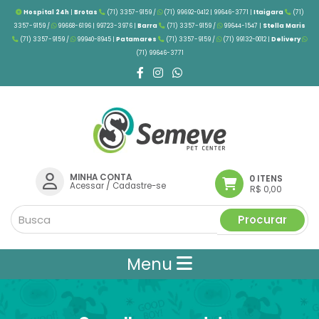
Hospital 24h
|
Brotas
(71) 3357-9159 /
(71) 99692-0412 | 99646-3771 |
Itaigara
(71)
3357-9159 /
99668-6196 | 99723-3976
|
Barra
(71) 3357-9159 /
99644-1547 |
Stella Maris
(71) 3357-9159 /
99940-8945 |
Patamares
(71) 3357-9159 /
(71) 99132-0012 |
Delivery
(71) 99646-3771
MINHA CONTA
0 ITENS
Acessar
/
Cadastre-se
R$ 0,00
Procurar
Menu