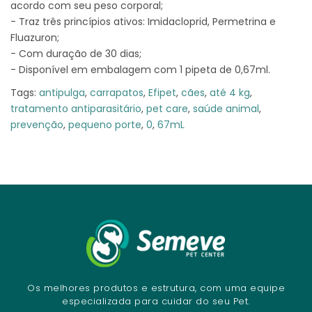
acordo com seu peso corporal;
- Traz três princípios ativos: Imidacloprid, Permetrina e
Fluazuron;
- Com duração de 30 dias;
- Disponível em embalagem com 1 pipeta de 0,67ml.
Tags:
antipulga
,
carrapatos
,
Efipet
,
cães
,
até 4 kg
,
tratamento antiparasitário
,
pet care
,
saúde animal
,
prevenção
,
pequeno porte
,
0
,
67mL
Os melhores produtos e estrutura, com uma equipe
especializada para cuidar do seu Pet.