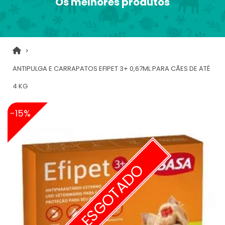
Os melhores produtos
ANTIPULGA E CARRAPATOS EFIPET 3+ 0,67ML PARA CÃES DE ATÉ
4 KG
-15%
ESGOTADO