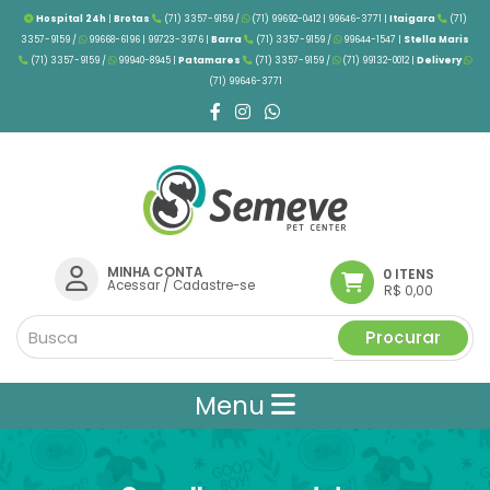
Hospital 24h
|
Brotas
(71) 3357-9159 /
(71) 99692-0412 | 99646-3771 |
Itaigara
(71)
3357-9159 /
99668-6196 | 99723-3976
|
Barra
(71) 3357-9159 /
99644-1547 |
Stella Maris
(71) 3357-9159 /
99940-8945 |
Patamares
(71) 3357-9159 /
(71) 99132-0012 |
Delivery
(71) 99646-3771
MINHA CONTA
0 ITENS
Acessar
/
Cadastre-se
R$ 0,00
Procurar
Menu