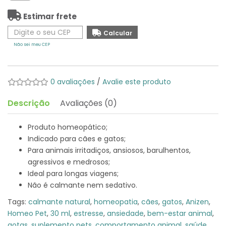
Estimar frete
Não sei meu CEP
0 avaliações
/
Avalie este produto
Descrição
Avaliações (0)
Produto homeopático;
Indicado para cães e gatos;
Para animais irritadiços, ansiosos, barulhentos,
agressivos e medrosos;
Ideal para longas viagens;
Não é calmante nem sedativo.
Tags:
calmante natural
,
homeopatia
,
cães
,
gatos
,
Anizen
,
Homeo Pet
,
30 ml
,
estresse
,
ansiedade
,
bem-estar animal
,
gotas
,
suplemento pets
,
comportamento animal
,
saúde