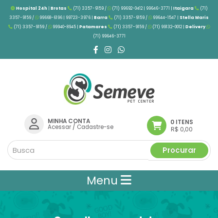
Hospital 24h
|
Brotas
(71) 3357-9159 /
(71) 99692-0412 | 99646-3771 |
Itaigara
(71)
3357-9159 /
99668-6196 | 99723-3976
|
Barra
(71) 3357-9159 /
99644-1547 |
Stella Maris
(71) 3357-9159 /
99940-8945 |
Patamares
(71) 3357-9159 /
(71) 99132-0012 |
Delivery
(71) 99646-3771
MINHA CONTA
0 ITENS
Acessar
/
Cadastre-se
R$ 0,00
Procurar
Menu