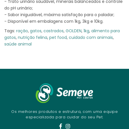
- Trato urinário saudável, minerais balanceados e controle
do pH urinário;
- Sabor inigualável, máxima satisfação para o paladar;
- Disponível em embalagens com 1kg, 3kg e 10kg.
Tags:
ração
,
gatos
,
castrados
,
GOLDEN
,
1kg
,
alimento para
gatos
,
nutrição felina
,
pet food
,
cuidado com animais
,
saúde animal
Os melhores produtos e estrutura, com uma equipe
especializada para cuidar do seu Pet.