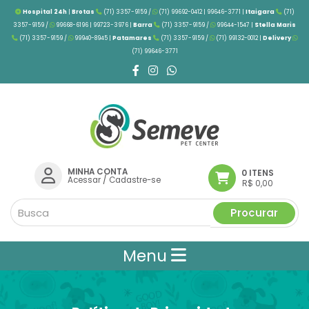
Hospital 24h
|
Brotas
(71) 3357-9159 /
(71) 99692-0412 | 99646-3771 |
Itaigara
(71)
3357-9159 /
99668-6196 | 99723-3976
|
Barra
(71) 3357-9159 /
99644-1547 |
Stella Maris
(71) 3357-9159 /
99940-8945 |
Patamares
(71) 3357-9159 /
(71) 99132-0012 |
Delivery
(71) 99646-3771
MINHA CONTA
0 ITENS
Acessar
/
Cadastre-se
R$ 0,00
Procurar
Menu