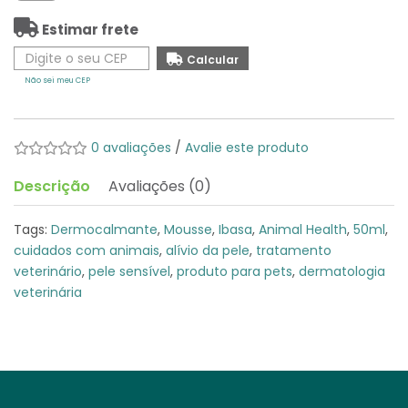
Estimar frete
Não sei meu CEP
0 avaliações
/
Avalie este produto
Descrição
Avaliações (0)
Tags:
Dermocalmante
,
Mousse
,
Ibasa
,
Animal Health
,
50ml
,
cuidados com animais
,
alívio da pele
,
tratamento
veterinário
,
pele sensível
,
produto para pets
,
dermatologia
veterinária