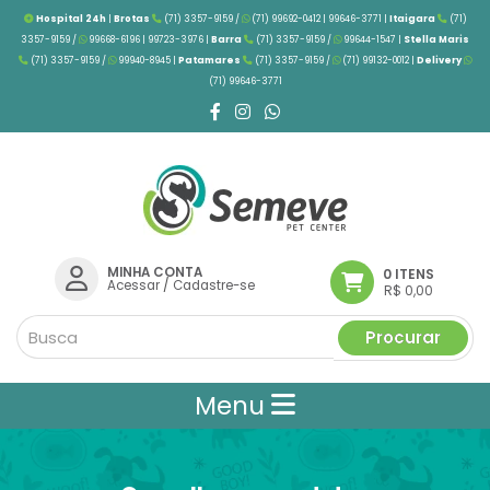
Hospital 24h
|
Brotas
(71) 3357-9159 /
(71) 99692-0412 | 99646-3771 |
Itaigara
(71)
3357-9159 /
99668-6196 | 99723-3976
|
Barra
(71) 3357-9159 /
99644-1547 |
Stella Maris
(71) 3357-9159 /
99940-8945 |
Patamares
(71) 3357-9159 /
(71) 99132-0012 |
Delivery
(71) 99646-3771
MINHA CONTA
0 ITENS
Acessar
/
Cadastre-se
R$ 0,00
Procurar
Menu