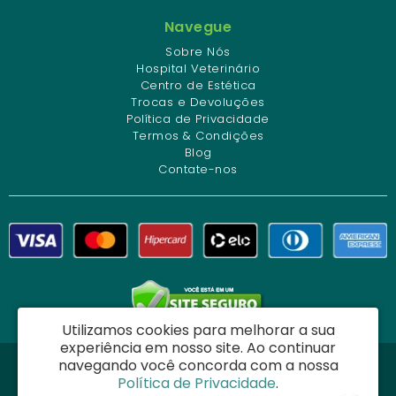
Navegue
Sobre Nós
Hospital Veterinário
Centro de Estética
Trocas e Devoluções
Política de Privacidade
Termos & Condições
Blog
Contate-nos
Utilizamos cookies para melhorar a sua
experiência em nosso site.
Ao continuar
navegando você concorda com a nossa
Dog Charme Center Comércio e Serviços Veterinários Ltda - CNPJ:
Política de Privacidade
.
34.261.271/0001-12