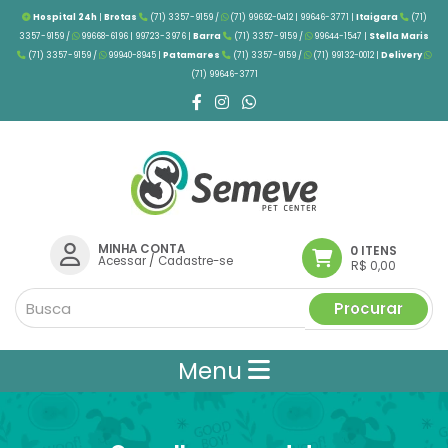
Hospital 24h
|
Brotas
(71) 3357-9159 /
(71) 99692-0412 | 99646-3771 |
Itaigara
(71)
3357-9159 /
99668-6196 | 99723-3976
|
Barra
(71) 3357-9159 /
99644-1547 |
Stella Maris
(71) 3357-9159 /
99940-8945 |
Patamares
(71) 3357-9159 /
(71) 99132-0012 |
Delivery
(71) 99646-3771
MINHA CONTA
0 ITENS
Acessar
/
Cadastre-se
R$ 0,00
Procurar
Menu