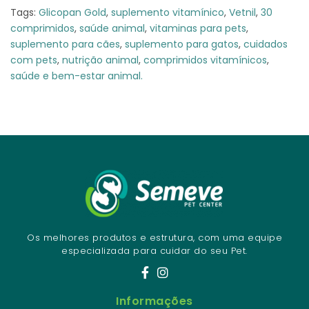
Tags:
Glicopan Gold
,
suplemento vitamínico
,
Vetnil
,
30
comprimidos
,
saúde animal
,
vitaminas para pets
,
suplemento para cães
,
suplemento para gatos
,
cuidados
com pets
,
nutrição animal
,
comprimidos vitamínicos
,
saúde e bem-estar animal.
Os melhores produtos e estrutura, com uma equipe
especializada para cuidar do seu Pet.
Informações