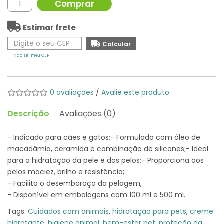
Comprar
Estimar frete
Não sei meu CEP
0 avaliações
/
Avalie este produto
Descrição
Avaliações (0)
- Indicado para cães e gatos;- Formulado com óleo de
macadâmia, ceramida e combinação de silicones;- Ideal
para a hidratação da pele e dos pelos;- Proporciona aos
pelos maciez, brilho e resistência;
- Facilita o desembaraço da pelagem,
- Disponível em embalagens com 100 ml e 500 ml.
Tags:
Cuidados com animais
,
hidratação para pets
,
creme
hidratante
,
higiene animal
,
bem-estar pet
,
proteção da