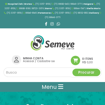
Hospital 24h
|
Brotas
(71) 3357-9159 /
(71) 99692-0412 | 99646-3771 |
Itaigara
(71)
3357-9159 /
99668-6196 | 99723-3976
|
Barra
(71) 3357-9159 /
99644-1547 |
Stella Maris
(71) 3357-9159 /
99940-8945 |
Patamares
(71) 3357-9159 /
(71) 99132-0012 |
Delivery
(71) 99646-3771
MINHA CONTA
0 ITENS
Acessar
/
Cadastre-se
R$ 0,00
Procurar
Menu