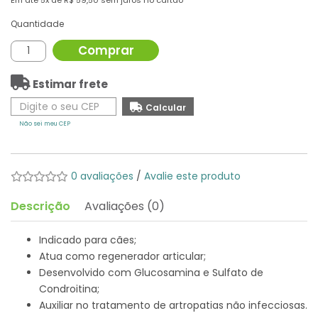
Em até
5x
de
R$ 59,50
sem juros no cartão
Quantidade
Comprar
Estimar frete
Não sei meu CEP
0 avaliações
/
Avalie este produto
Descrição
Avaliações (0)
Indicado para cães;
Atua como regenerador articular;
Desenvolvido com Glucosamina e Sulfato de
Condroitina;
Auxiliar no tratamento de artropatias não infecciosas.