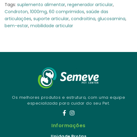
Tags:
suplemento alimentar
,
regenerador articular
,
Condroton
,
1000mg
,
60 comprimidos
,
saúde das
articulações
,
suporte articular
,
condroitina
,
glucosamina
,
bem-estar
,
mobilidade articular
Os melhores produtos e estrutura, com uma equipe
especializada para cuidar do seu Pet.
Informações
Unidade Brotas