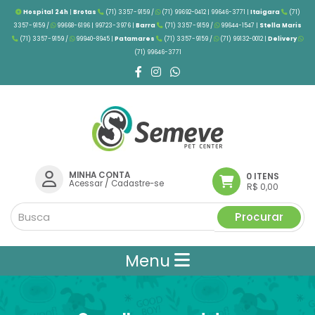
Hospital 24h
|
Brotas
(71) 3357-9159 /
(71) 99692-0412 | 99646-3771 |
Itaigara
(71)
3357-9159 /
99668-6196 | 99723-3976
|
Barra
(71) 3357-9159 /
99644-1547 |
Stella Maris
(71) 3357-9159 /
99940-8945 |
Patamares
(71) 3357-9159 /
(71) 99132-0012 |
Delivery
(71) 99646-3771
MINHA CONTA
0 ITENS
Acessar
/
Cadastre-se
R$ 0,00
Procurar
Menu