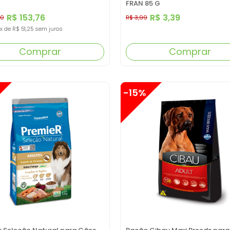
FRAN 85 G
R$ 153,76
R$ 3,39
90
R$ 3,99
x
de
R$ 51,25
sem juros
Comprar
Comprar
-15%