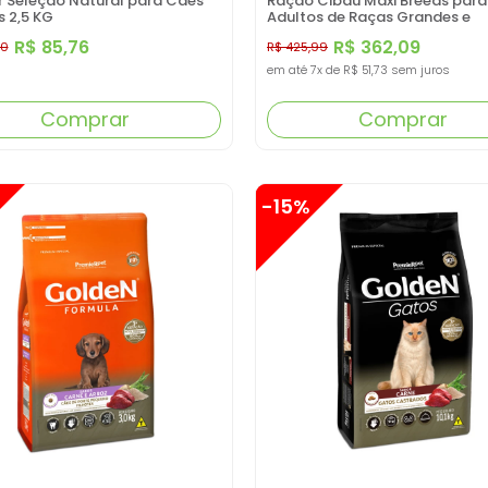
r Seleção Natural para Cães
Ração Cibau Maxi Breeds par
s 2,5 KG
Adultos de Raças Grandes e
Gigantes - 15kg
R$ 85,76
R$ 362,09
90
R$ 425,99
em até
7x
de
R$ 51,73
sem juros
Comprar
Comprar
-15%