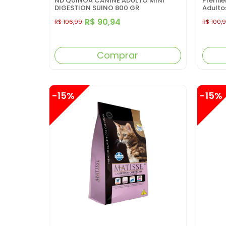
ND QUINOA CANINE ADULTO MINI
Premie
DIGESTION SUINO 800 GR
Adulto
R$ 90,94
R$ 106,99
R$ 100,
Comprar
-15%
-15%