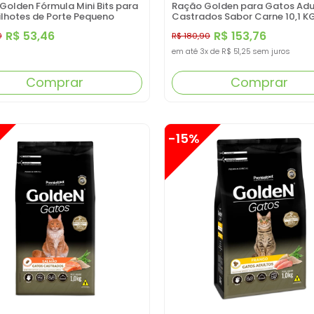
Golden Fórmula Mini Bits para
Ração Golden para Gatos Adu
ilhotes de Porte Pequeno
Castrados Sabor Carne 10,1 K
Carne e Arroz 3KG
R$ 53,46
R$ 153,76
0
R$ 180,90
em até
3x
de
R$ 51,25
sem juros
Comprar
Comprar
-15%