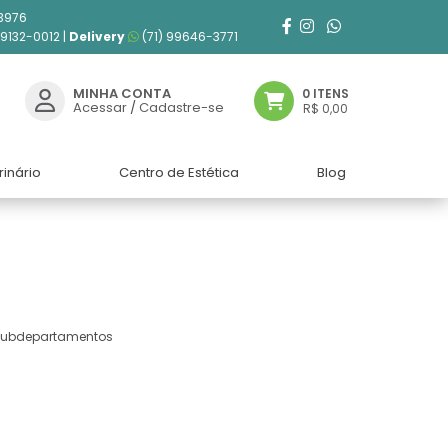
3976
99132-0012 |
Delivery
(71) 99646-3771
MINHA CONTA
0 ITENS
Acessar
/
Cadastre-se
R$ 0,00
rinário
Centro de Estética
Blog
 subdepartamentos