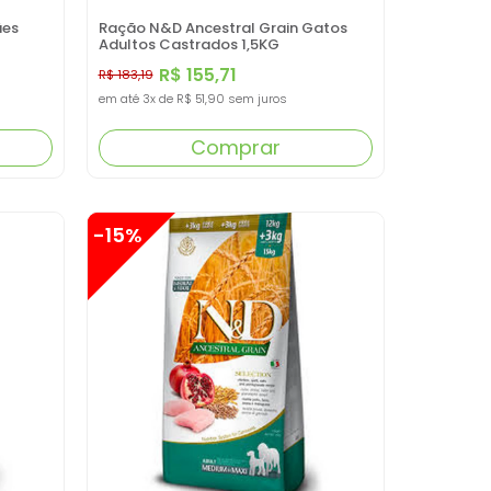
ães
Ração N&D Ancestral Grain Gatos
Adultos Castrados 1,5KG
R$ 155,71
R$ 183,19
em até
3x
de
R$ 51,90
sem juros
Comprar
-15%