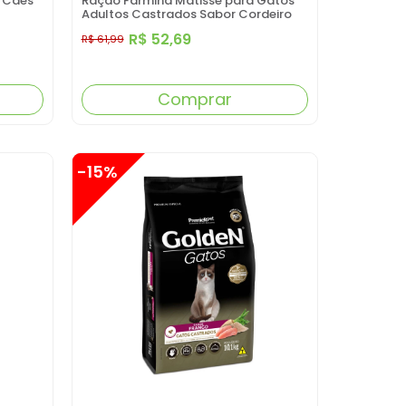
a Cães
Ração Farmina Matisse para Gatos
Adultos Castrados Sabor Cordeiro
2KG
R$ 52,69
R$ 61,99
Comprar
-15%