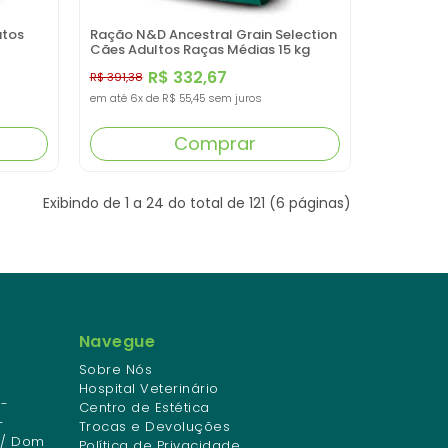
atos
Ração N&D Ancestral Grain Selection
Cães Adultos Raças Médias 15 kg
R$ 332,67
R$ 391,38
em até
6x
de
R$ 55,45
sem juros
Comprar
Exibindo de 1 a 24 do total de 121 (6 páginas)
Navegue
Sobre Nós
Hospital Veterinário
-
Centro de Estética
-
Trocas e Devoluções
 / Dom
Política de Privacidade