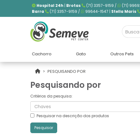
Hospital 24h
|
Brotas
(71) 3357-9159 /
(71) 9969
Barra
(71) 3357-9159 /
99644-1547 |
Stella Maris
Cachorro
Gato
Outros Pets
PESQUISANDO POR
Pesquisando por
Critérios da pesquisa:
Pesquisar na descrição dos produtos