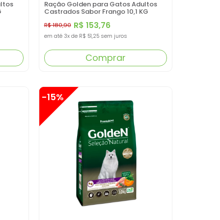
ltos
Ração Golden para Gatos Adultos
G
Castrados Sabor Frango 10,1 KG
R$ 153,76
R$ 180,90
em até
3x
de
R$ 51,25
sem juros
Comprar
-15%