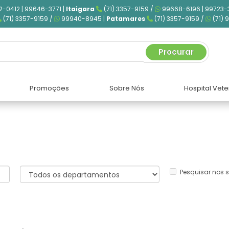
2-0412 | 99646-3771 |
Itaigara
(71) 3357-9159 /
99668-6196 | 99723-
(71) 3357-9159 /
99940-8945 |
Patamares
(71) 3357-9159 /
(71) 
Procurar
Promoções
Sobre Nós
Hospital Vete
Pesquisar nos