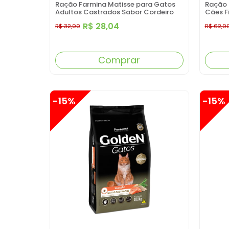
Ração Farmina Matisse para Gatos
Ração 
Adultos Castrados Sabor Cordeiro
Cães F
800GR
Sabor 
R$ 28,04
R$ 32,99
R$ 62,9
Comprar
-15%
-15%