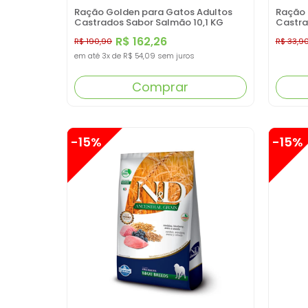
Ração Golden para Gatos Adultos
Ração 
Castrados Sabor Salmão 10,1 KG
Castra
R$ 162,26
R$ 190,90
R$ 33,9
em até
3x
de
R$ 54,09
sem juros
Comprar
-15%
-15%