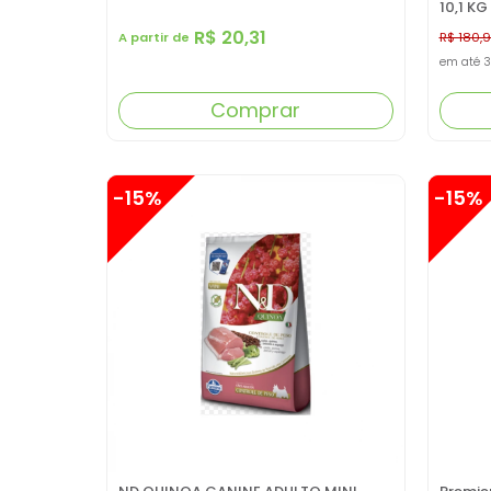
10,1 KG
R$ 20,31
A partir de
R$ 180,
em até
3
Comprar
-15%
-15%