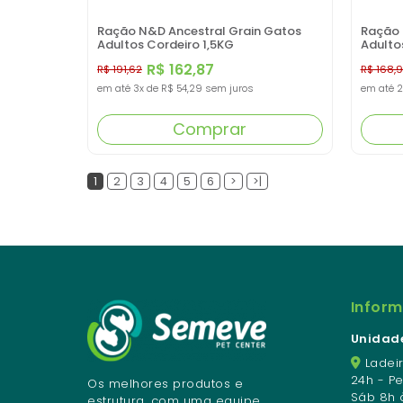
Ração N&D Ancestral Grain Gatos
Ração 
Adultos Cordeiro 1,5KG
Adulto
R$ 162,87
R$ 191,62
R$ 168,
em até
3x
de
R$ 54,29
sem juros
em até
2
Comprar
1
2
3
4
5
6
>
>|
Infor
Unidade
Ladeir
24h - P
Os melhores produtos e
Sáb 8h 
estrutura, com uma equipe