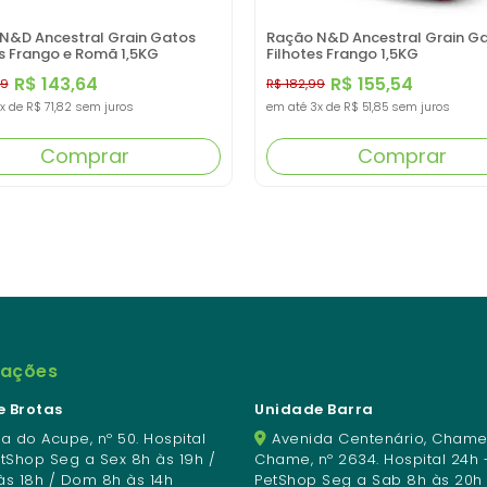
N&D Ancestral Grain Gatos
Ração N&D Ancestral Grain G
s Frango e Romã 1,5KG
Filhotes Frango 1,5KG
R$ 143,64
R$ 155,54
99
R$ 182,99
x
de
R$ 71,82
sem juros
em até
3x
de
R$ 51,85
sem juros
Comprar
Comprar
mações
 Brotas
Unidade Barra
a do Acupe, nº 50. Hospital
Avenida Centenário, Chame
etShop Seg a Sex 8h às 19h /
Chame, nº 2634. Hospital 24h 
às 18h / Dom 8h às 14h
PetShop Seg a Sab 8h às 20h