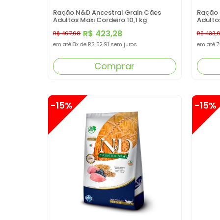
Ração N&D Ancestral Grain Cães
Ração 
Adultos Maxi Cordeiro 10,1 kg
Adulto
R$ 423,28
R$ 497,98
R$ 433,
em até
8x
de
R$ 52,91
sem juros
em até
7
Comprar
-15%
-15%