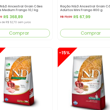
N&D Ancestral Grain Cães
Ração N&D Ancestral Grain C
s Medium Frango 10,1 kg
Adultos Mini Frango 800 g
R$ 368,89
R$ 67,99
99
R$ 79,99
x
de
R$ 52,70
sem juros
Comprar
Comprar
-15%