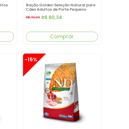
ltos
Ração Golden Seleção Natural para
Cães Adultos de Porte Pequeno
Sabor Frango com Abóbora e Alecrim
R$ 60,34
R$ 70,99
3KG
Comprar
-15%