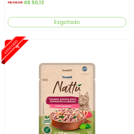
R$ 50,13
R$ 58,98
Esgotado
ESGOTADO
-15%