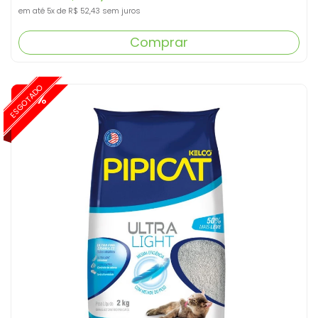
em até
5x
de
R$ 52,43
sem juros
Comprar
ESGOTADO
-15%