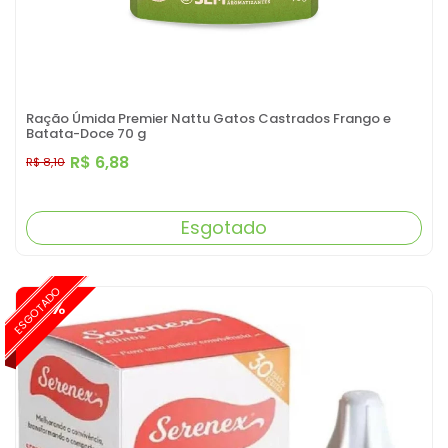
Ração Úmida Premier Nattu Gatos Castrados Frango e
Batata-Doce 70 g
R$ 6,88
R$ 8,10
Esgotado
ESGOTADO
-15%