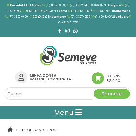
Hospital 24h
|
Brotas
(71) 3357-9159 /
(71) 99692-0412 | 99646-3771 |
Itaigara
(71)
3357-9159 /
99668-6196 | 99723-3976
|
Barra
(71) 3357-9159 /
99644-1547 |
Stella Maris
(71) 3357-9159 /
99940-8945 |
Patamares
(71) 3357-9159 /
(71) 99132-0012 |
Delivery
(71) 99646-3771
MINHA CONTA
0 ITENS
Acessar
/
Cadastre-se
R$ 0,00
Procurar
Menu
PESQUISANDO POR