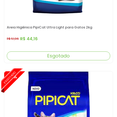
Areia Higiênica PipiCat Ultra Light para Gatos 2kg
R$ 44,16
R$ 51,96
Esgotado
ESGOTADO
-15%