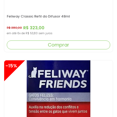
Feliway Classic Refil do Difusor 48ml
R$ 323,00
R$ 380,00
em até
6x
de
R$ 53,83
sem juros
Comprar
-15%