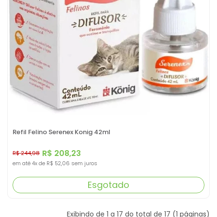
Refil Felino Serenex Konig 42ml
R$ 208,23
R$ 244,98
em até
4x
de
R$ 52,06
sem juros
Esgotado
Exibindo de 1 a 17 do total de 17 (1 páginas)