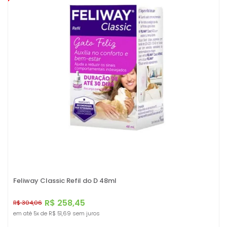
Feliway Classic Refil do D 48ml
R$ 258,45
R$ 304,06
em até
5x
de
R$ 51,69
sem juros