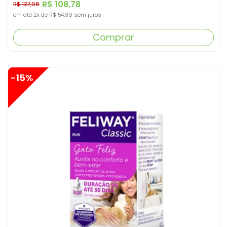
R$ 108,78
R$ 127,98
em até
2x
de
R$ 54,39
sem juros
Comprar
-15%