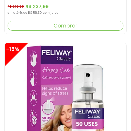
R$ 237,99
R$ 279,99
em até
4x
de
R$ 59,50
sem juros
Comprar
-15%