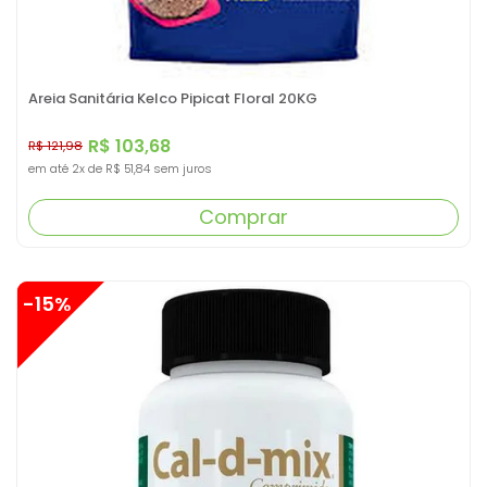
Areia Sanitária Kelco Pipicat Floral 20KG
R$ 103,68
R$ 121,98
em até
2x
de
R$ 51,84
sem juros
Comprar
-15%