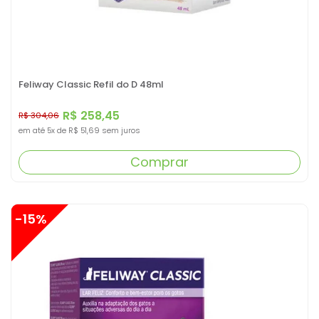
Feliway Classic Refil do D 48ml
R$ 258,45
R$ 304,06
em até
5x
de
R$ 51,69
sem juros
Comprar
-15%