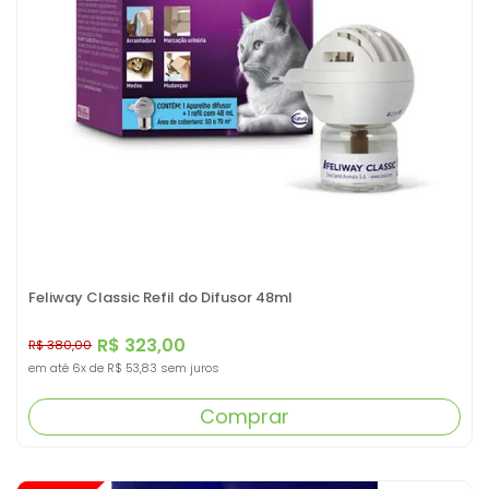
Feliway Classic Refil do Difusor 48ml
R$ 323,00
R$ 380,00
em até
6x
de
R$ 53,83
sem juros
Comprar