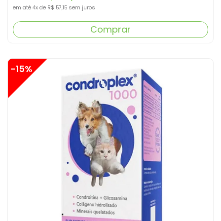
em até
4x
de
R$ 57,15
sem juros
Comprar
-15%