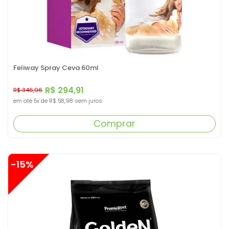
Feliway Spray Ceva 60ml
R$ 294,91
R$ 346,96
em até
5x
de
R$ 58,98
sem juros
Comprar
-15%