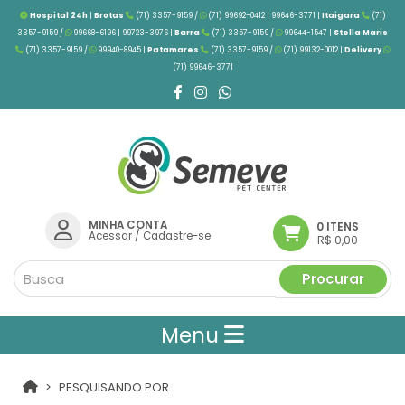
Hospital 24h
|
Brotas
(71) 3357-9159 /
(71) 99692-0412 | 99646-3771 |
Itaigara
(71)
3357-9159 /
99668-6196 | 99723-3976
|
Barra
(71) 3357-9159 /
99644-1547 |
Stella Maris
(71) 3357-9159 /
99940-8945 |
Patamares
(71) 3357-9159 /
(71) 99132-0012 |
Delivery
(71) 99646-3771
MINHA CONTA
0 ITENS
Acessar
/
Cadastre-se
R$ 0,00
Procurar
Menu
PESQUISANDO POR