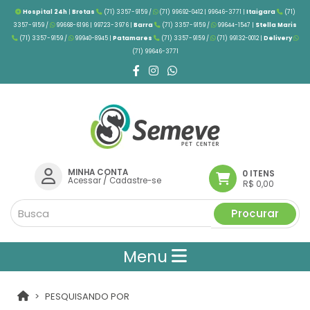
Hospital 24h
|
Brotas
(71) 3357-9159 /
(71) 99692-0412 | 99646-3771 |
Itaigara
(71)
3357-9159 /
99668-6196 | 99723-3976
|
Barra
(71) 3357-9159 /
99644-1547 |
Stella Maris
(71) 3357-9159 /
99940-8945 |
Patamares
(71) 3357-9159 /
(71) 99132-0012 |
Delivery
(71) 99646-3771
MINHA CONTA
0 ITENS
Acessar
/
Cadastre-se
R$ 0,00
Procurar
Menu
PESQUISANDO POR