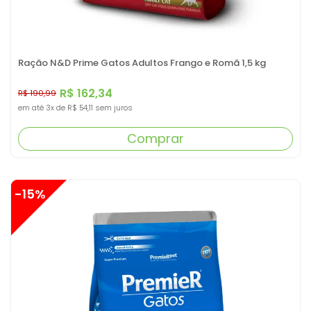
Ração N&D Prime Gatos Adultos Frango e Romã 1,5 kg
R$ 162,34
R$ 190,99
em até
3x
de
R$ 54,11
sem juros
Comprar
-15%