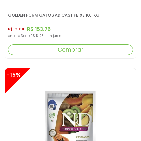
GOLDEN FORM GATOS AD CAST PEIXE 10,1 KG
R$ 153,76
R$ 180,90
em até
3x
de
R$ 51,25
sem juros
Comprar
-15%