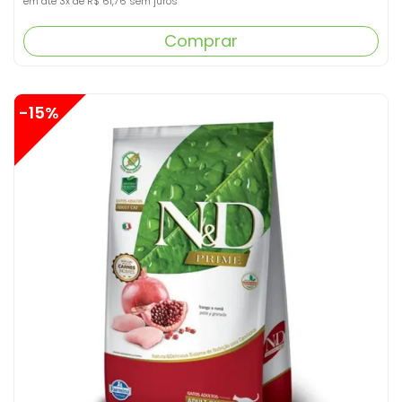
em até
3x
de
R$ 61,76
sem juros
Comprar
-15%