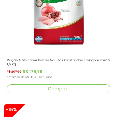
Ração N&D Prime Gatos Adultos Castrados Frango e Romã
1,5 kg
R$ 176,79
R$ 207,99
em até
3x
de
R$ 58,93
sem juros
Comprar
-15%