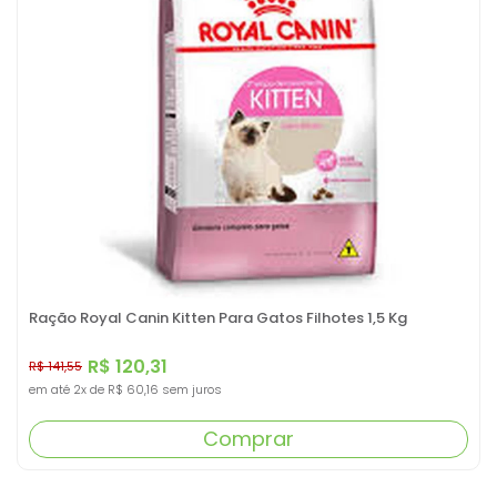
Ração Royal Canin Kitten Para Gatos Filhotes 1,5 Kg
R$ 120,31
R$ 141,55
em até
2x
de
R$ 60,16
sem juros
Comprar