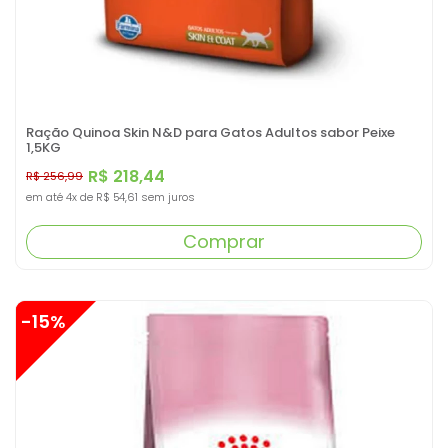
Ração Quinoa Skin N&D para Gatos Adultos sabor Peixe
1,5KG
R$ 218,44
R$ 256,99
em até
4x
de
R$ 54,61
sem juros
Comprar
-15%