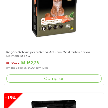
Ração Golden para Gatos Adultos Castrados Sabor
Salmão 10,1 KG
R$ 162,26
R$ 190,90
em até
3x
de
R$ 54,09
sem juros
Comprar
-15%