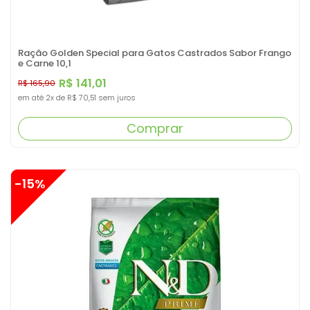
Ração Golden Special para Gatos Castrados Sabor Frango
e Carne 10,1
R$ 141,01
R$ 165,90
em até
2x
de
R$ 70,51
sem juros
Comprar
-15%