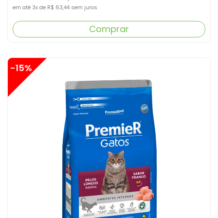
em até
3x
de
R$ 63,44
sem juros
Comprar
-15%