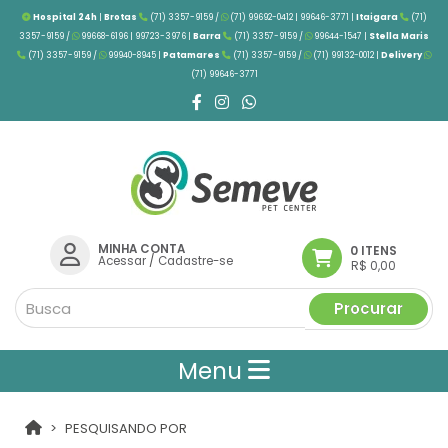
Hospital 24h
|
Brotas
(71) 3357-9159 /
(71) 99692-0412 | 99646-3771 |
Itaigara
(71)
3357-9159 /
99668-6196 | 99723-3976
|
Barra
(71) 3357-9159 /
99644-1547 |
Stella Maris
(71) 3357-9159 /
99940-8945 |
Patamares
(71) 3357-9159 /
(71) 99132-0012 |
Delivery
(71) 99646-3771
MINHA CONTA
0 ITENS
Acessar
/
Cadastre-se
R$ 0,00
Procurar
Menu
PESQUISANDO POR