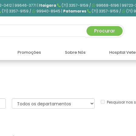
2-0412 | 99646-3771 |
Itaigara
(71) 3357-9159 /
99668-6196 | 99723-
(71) 3357-9159 /
99940-8945 |
Patamares
(71) 3357-9159 /
(71) 
Procurar
Promoções
Sobre Nós
Hospital Vete
Pesquisar nos