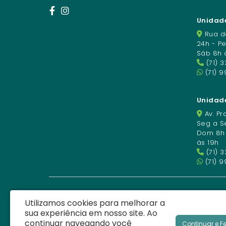
Unidade
Rua da
24h - P
Sáb 8h 
(71) 
(71) 
Unidad
Av. Pro
Seg a Se
Dom 8h à
às 19h
(71) 
(71) 9
Utilizamos cookies para melhorar a
sua experiência em nosso site.
Ao
continuar navegando você
Continuar e F