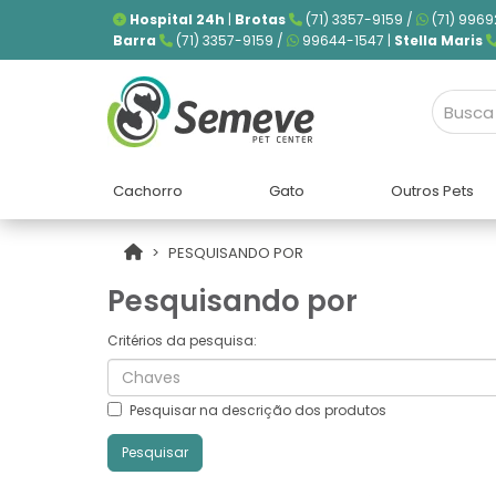
Hospital 24h
|
Brotas
(71) 3357-9159 /
(71) 9969
Barra
(71) 3357-9159 /
99644-1547 |
Stella Maris
Cachorro
Gato
Outros Pets
PESQUISANDO POR
Pesquisando por
Critérios da pesquisa:
Pesquisar na descrição dos produtos