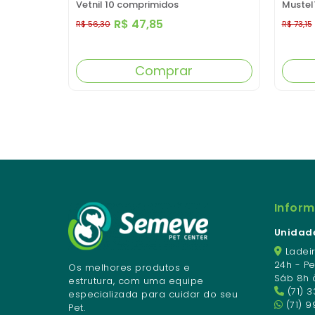
Vetnil 10 comprimidos
Mustel
R$ 47,85
R$ 56,30
R$ 73,15
Comprar
Infor
Unidade
Ladeir
24h - P
Os melhores produtos e
Sáb 8h 
estrutura, com uma equipe
(71) 
especializada para cuidar do seu
(71) 9
Pet.