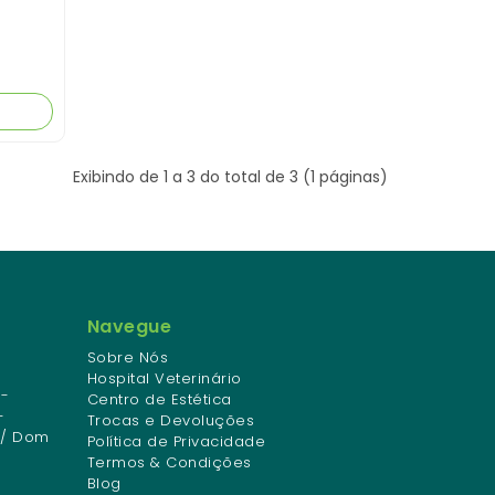
Exibindo de 1 a 3 do total de 3 (1 páginas)
Navegue
Sobre Nós
Hospital Veterinário
-
Centro de Estética
-
Trocas e Devoluções
 / Dom
Política de Privacidade
Termos & Condições
Blog