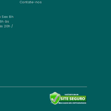
Contate-nos
a Sex 8h
8h às
às 20h /