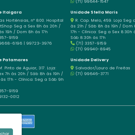
(71) 99644-1547
 Itaigara
Unidade Stella Maris
s Hortênsias, nº 800. Hospital
R. Cap. Melo, 459. Loja Seg 
etShop Seg a Sex 8h às 20h /
às 21h / Sáb 8h às 19h / Dom 
às 19h / Dom 8h às 17h
17h - Clínica: Seg a Sex 8:30h 
3357-9159
Sáb 8:30h às 17h
99668-6196 | 99723-3976
(71) 3357-9159
(71) 99940-8945
e Patamares
Unidade Delivery
f. Pinto de Aguiar, 317. Loja:
Salvador/Lauro de Freitas
x 7h às 20h / Sáb 8h às 19h /
(71) 99646-3771
s 17h - Clínica: Seg a Sáb 9h
3357-9159
9132-0012
echar