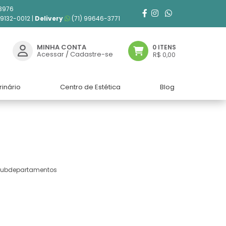
3976
99132-0012 |
Delivery
(71) 99646-3771
MINHA CONTA
0 ITENS
Acessar
/
Cadastre-se
R$ 0,00
rinário
Centro de Estética
Blog
 subdepartamentos