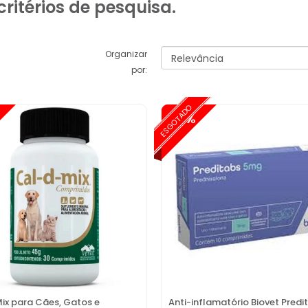
ritérios de pesquisa.
Organizar
por:
ESGOTADO
-15%
Mix para Cães, Gatos e
Anti-inflamatório Biovet Predi