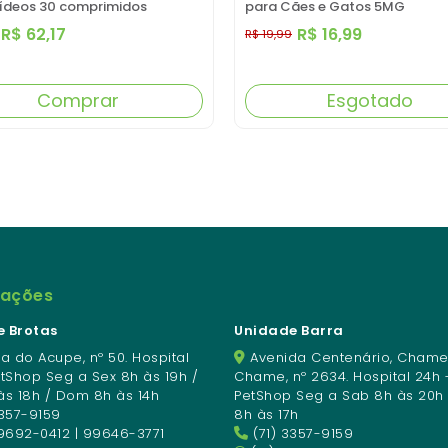
ídeos 30 comprimidos
para Cães e Gatos 5MG
R$ 62,17
R$ 16,99
R$ 19,99
Comprar
Esgotado
mações
 Brotas
Unidade Barra
a do Acupe, nº 50. Hospital
Avenida Centenário, Chame
etShop Seg a Sex 8h às 19h /
Chame, nº 2634. Hospital 24h 
às 18h / Dom 8h às 14h
PetShop Seg a Sab 8h às 20h
3357-9159
8h às 17h
9692-0412 | 99646-3771
(71) 3357-9159