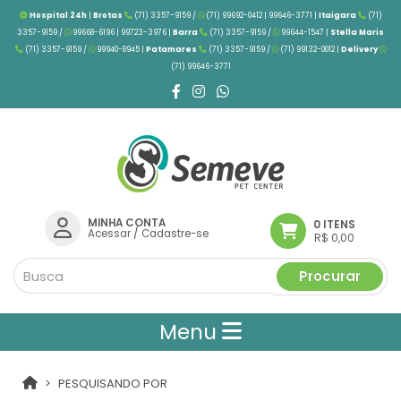
Hospital 24h
|
Brotas
(71) 3357-9159 /
(71) 99692-0412 | 99646-3771 |
Itaigara
(71)
3357-9159 /
99668-6196 | 99723-3976
|
Barra
(71) 3357-9159 /
99644-1547 |
Stella Maris
(71) 3357-9159 /
99940-8945 |
Patamares
(71) 3357-9159 /
(71) 99132-0012 |
Delivery
(71) 99646-3771
MINHA CONTA
0 ITENS
Acessar
/
Cadastre-se
R$ 0,00
Procurar
Menu
PESQUISANDO POR