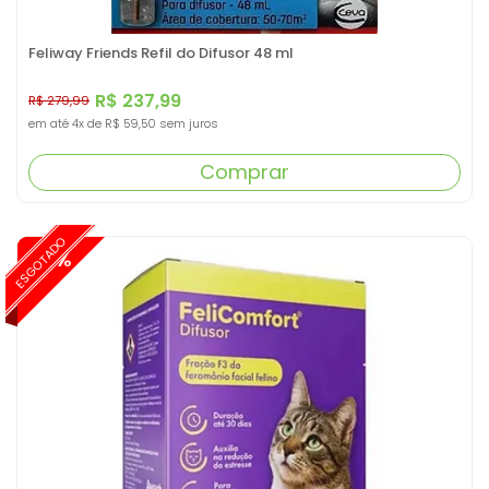
Feliway Friends Refil do Difusor 48 ml
R$ 237,99
R$ 279,99
em até
4x
de
R$ 59,50
sem juros
Comprar
ESGOTADO
-15%