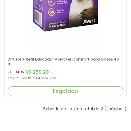
Difusor + Refil Educador Avert FeliComfort para Gatos 48
ml
R$ 259,20
R$ 304,95
em até
5x
de
R$ 51,84
sem juros
Esgotado
Exibindo de 1 a 2 do total de 2 (1 páginas)