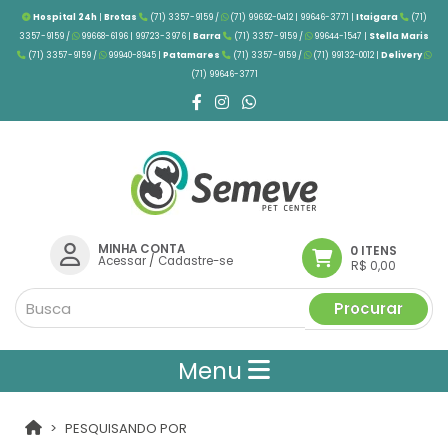
Hospital 24h
|
Brotas
(71) 3357-9159 /
(71) 99692-0412 | 99646-3771 |
Itaigara
(71)
3357-9159 /
99668-6196 | 99723-3976
|
Barra
(71) 3357-9159 /
99644-1547 |
Stella Maris
(71) 3357-9159 /
99940-8945 |
Patamares
(71) 3357-9159 /
(71) 99132-0012 |
Delivery
(71) 99646-3771
MINHA CONTA
0 ITENS
Acessar
/
Cadastre-se
R$ 0,00
Procurar
Menu
PESQUISANDO POR