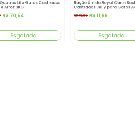
Quatree Life Gatos Castrados
Ração Úmida Royal Canin Sac
 e Arroz 3KG
Castrados Jelly para Gatos A
Castrados 85 g
R$ 70,54
R$ 11,89
9
R$ 13,99
Esgotado
Esgotado