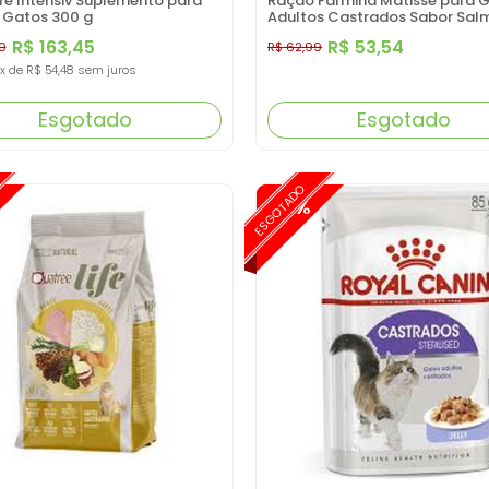
ife Intensiv Suplemento para
Ração Farmina Matisse para 
 Gatos 300 g
Adultos Castrados Sabor Sal
2KG
R$ 163,45
R$ 53,54
0
R$ 62,99
x
de
R$ 54,48
sem juros
Esgotado
Esgotado
ESGOTADO
-15%