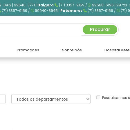
2-0412 | 99646-3771 |
Itaigara
(71) 3357-9159 /
99668-6196 | 99723-
(71) 3357-9159 /
99940-8945 |
Patamares
(71) 3357-9159 /
(71) 
Procurar
Promoções
Sobre Nós
Hospital Vete
Pesquisar nos