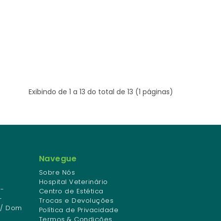
Exibindo de 1 a 13 do total de 13 (1 páginas)
Navegue
Sobre Nós
Hospital Veterinário
-
Centro de Estética
-
Trocas e Devoluções
 / Dom
Política de Privacidade
Termos & Condições