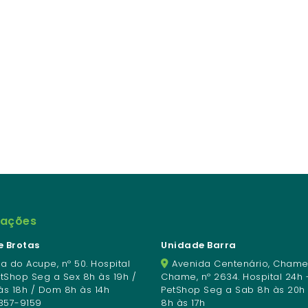
mações
 Brotas
Unidade Barra
a do Acupe, nº 50. Hospital
Avenida Centenário, Chame
etShop Seg a Sex 8h às 19h /
Chame, nº 2634. Hospital 24h 
às 18h / Dom 8h às 14h
PetShop Seg a Sab 8h às 20h
3357-9159
8h às 17h