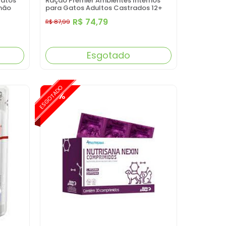
Gatos
Ração Premier Ambientes Internos
mão
para Gatos Adultos Castrados 12+
Sabor Frango 1,5KG
R$ 74,79
R$ 87,99
Esgotado
ESGOTADO
-15%