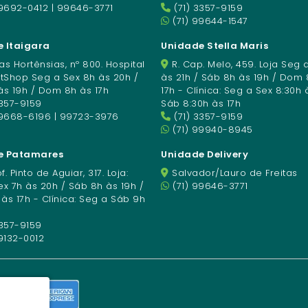
9692-0412 | 99646-3771
(71) 3357-9159
(71) 99644-1547
 Itaigara
Unidade Stella Maris
s Hortênsias, nº 800. Hospital
R. Cap. Melo, 459. Loja Seg 
etShop Seg a Sex 8h às 20h /
às 21h / Sáb 8h às 19h / Dom 
às 19h / Dom 8h às 17h
17h - Clínica: Seg a Sex 8:30h 
3357-9159
Sáb 8:30h às 17h
99668-6196 | 99723-3976
(71) 3357-9159
(71) 99940-8945
e Patamares
Unidade Delivery
f. Pinto de Aguiar, 317. Loja:
Salvador/Lauro de Freitas
x 7h às 20h / Sáb 8h às 19h /
(71) 99646-3771
s 17h - Clínica: Seg a Sáb 9h
3357-9159
9132-0012