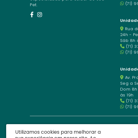
(71) 9
Pet.
Unidade
Rua da
24h - P
Sáb 8h 
(71) 
(71) 
Unidad
Av. Pro
Seg a Se
Dom 8h à
às 19h
(71) 
(71) 9
Utilizamos cookies para melhorar a