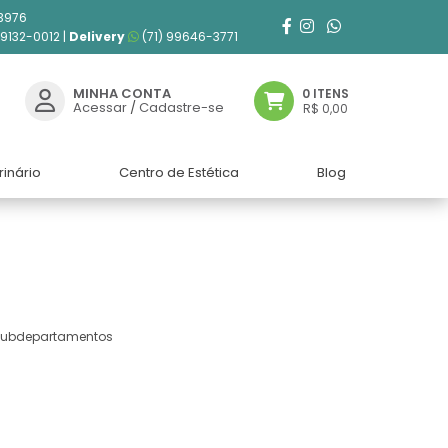
3976
99132-0012 |
Delivery
(71) 99646-3771
MINHA CONTA
0 ITENS
Acessar
/
Cadastre-se
R$ 0,00
rinário
Centro de Estética
Blog
 subdepartamentos