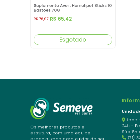
Suplemento Avert Hemolipet Sticks 10
Bastões 70G
R$ 65,42
R$ 76,97
Esgotado
Infor
Unidade
Ladeir
24h - P
Os melhores produtos e
Sáb 8h 
estrutura, com uma equipe
(71) 
especializada para cuidar do seu