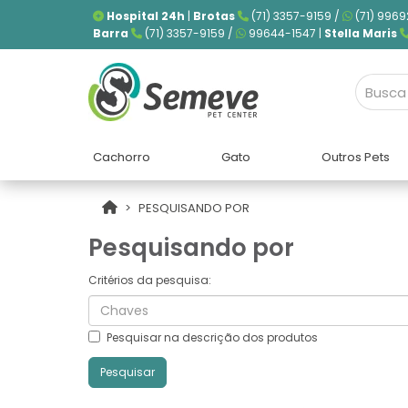
Hospital 24h
|
Brotas
(71) 3357-9159 /
(71) 9969
Barra
(71) 3357-9159 /
99644-1547 |
Stella Maris
Cachorro
Gato
Outros Pets
PESQUISANDO POR
Pesquisando por
Critérios da pesquisa:
Pesquisar na descrição dos produtos