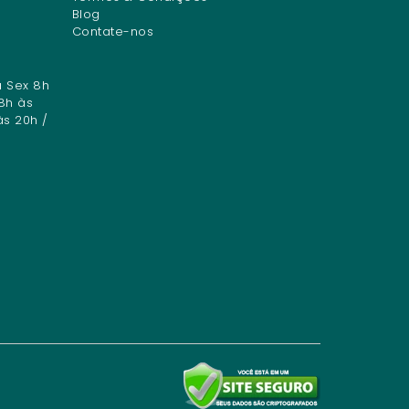
Blog
Contate-nos
a Sex 8h
8h às
às 20h /