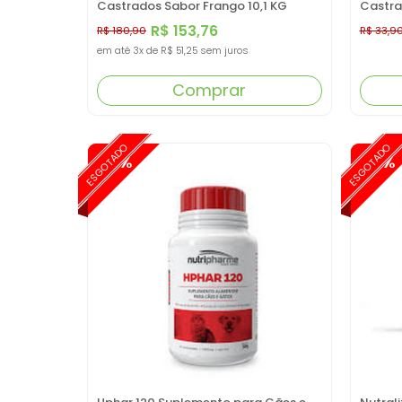
Castrados Sabor Frango 10,1 KG
Castra
R$ 153,76
R$ 180,90
R$ 33,9
em até
3x
de
R$ 51,25
sem juros
Comprar
ESGOTADO
ESGOTADO
-15%
-15%