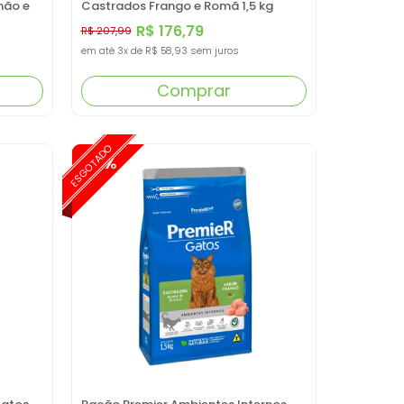
mão e
Castrados Frango e Romã 1,5 kg
R$ 176,79
R$ 207,99
em até
3x
de
R$ 58,93
sem juros
Comprar
ESGOTADO
-15%