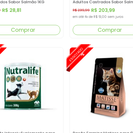
dos Sabor Salmão 1KG
Adultos Castrados Sabor Sal
Melão 1,5KG
R$ 28,81
R$ 203,99
0
R$ 239,99
em até
4x
de
R$ 51,00
sem juros
Comprar
Comprar
ESGOTADO
-15%