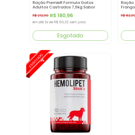
Ração PremieR Formula Gatos
Ração 
Adultos Castrados 7,5kg Sabor
Frango
Frango
R$ 180,96
R$ 212,90
R$ 82,9
em até
3x
de
R$ 60,32
sem juros
Esgotado
ESGOTADO
-15%