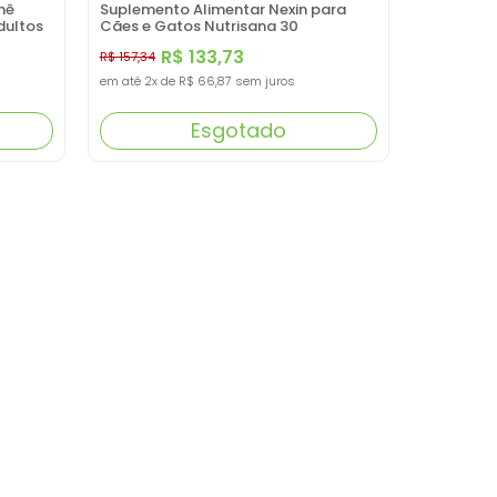
hê
Suplemento Alimentar Nexin para
dultos
Cães e Gatos Nutrisana 30
Comprimidos
R$ 133,73
R$ 157,34
em até
2x
de
R$ 66,87
sem juros
Esgotado