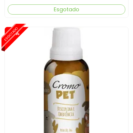
Esgotado
ESGOTADO
-15%