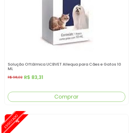
Solução Oftálmica UCBVET Allequa para Cães e Gatos 10
ML
R$ 83,31
R$ 98,02
Comprar
ESGOTADO
-15%