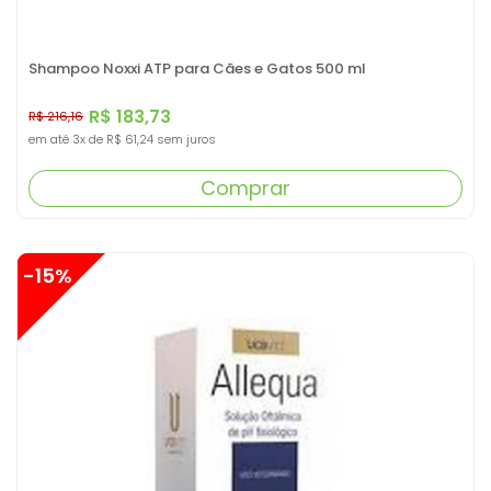
Shampoo Noxxi ATP para Cães e Gatos 500 ml
R$ 183,73
R$ 216,16
em até
3x
de
R$ 61,24
sem juros
Comprar
-15%