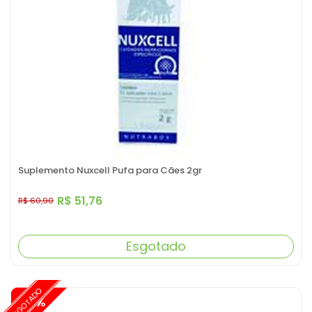
Suplemento Nuxcell Pufa para Cães 2gr
R$ 51,76
R$ 60,90
Esgotado
ESGOTADO
-15%