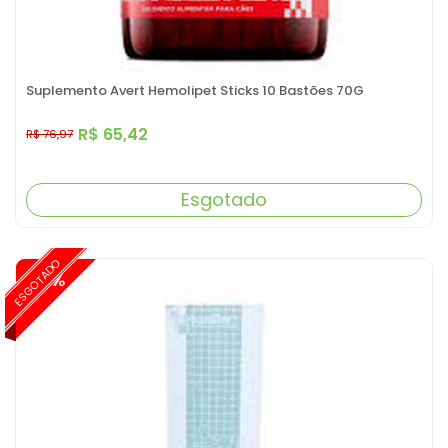
Suplemento Avert Hemolipet Sticks 10 Bastões 70G
R$ 65,42
R$ 76,97
Esgotado
ESGOTADO
-15%