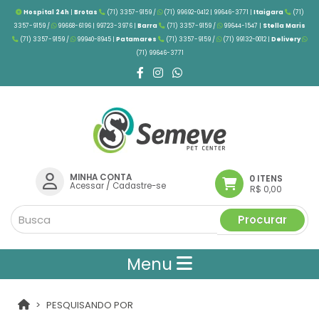
Hospital 24h
|
Brotas
(71) 3357-9159 /
(71) 99692-0412 | 99646-3771 |
Itaigara
(71)
3357-9159 /
99668-6196 | 99723-3976
|
Barra
(71) 3357-9159 /
99644-1547 |
Stella Maris
(71) 3357-9159 /
99940-8945 |
Patamares
(71) 3357-9159 /
(71) 99132-0012 |
Delivery
(71) 99646-3771
MINHA CONTA
0 ITENS
Acessar
/
Cadastre-se
R$ 0,00
Procurar
Menu
PESQUISANDO POR