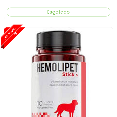
Esgotado
ESGOTADO
-15%