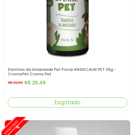
Domínio da Ansiedade Pet Floral ANSIECALM PET 26g -
CromoPet Cromo Pet
R$ 25,49
R$ 29,99
Esgotado
ESGOTADO
-15%