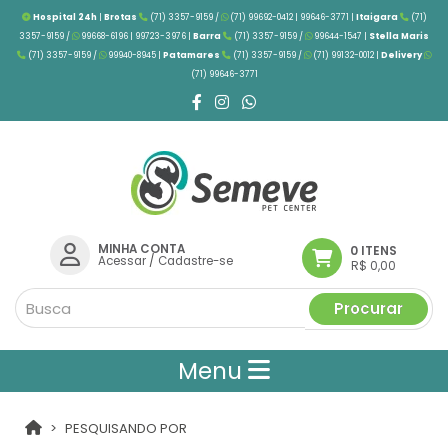
Hospital 24h
|
Brotas
(71) 3357-9159 /
(71) 99692-0412 | 99646-3771 |
Itaigara
(71)
3357-9159 /
99668-6196 | 99723-3976
|
Barra
(71) 3357-9159 /
99644-1547 |
Stella Maris
(71) 3357-9159 /
99940-8945 |
Patamares
(71) 3357-9159 /
(71) 99132-0012 |
Delivery
(71) 99646-3771
MINHA CONTA
0 ITENS
Acessar
/
Cadastre-se
R$ 0,00
Procurar
Menu
PESQUISANDO POR