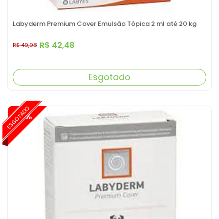
Labyderm Premium Cover Emulsão Tópica 2 ml até 20 kg
R$ 42,48
R$ 49,98
Esgotado
ESGOTADO
-15%