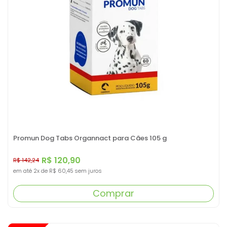
Promun Dog Tabs Organnact para Cães 105 g
R$ 120,90
R$ 142,24
em até
2x
de
R$ 60,45
sem juros
Comprar