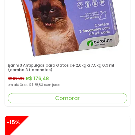
Banni 3 Antipulgas para Gatos de 2,6kg a 7,5kg 0,9 ml
(combo 3 flaconetes)
R$ 176,48
R$ 207,63
em até
3x
de
R$ 58,83
sem juros
Comprar
-15%