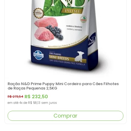
Ração N&D Prime Puppy Mini Cordeiro para Cães Filhotes
de Raças Pequenas 2,5KG
R$ 232,50
R$ 273,54
em até
4x
de
R$ 58,13
sem juros
Comprar