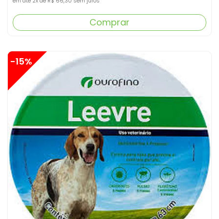
em até
2x
de
R$ 66,30
sem juros
Comprar
-15%