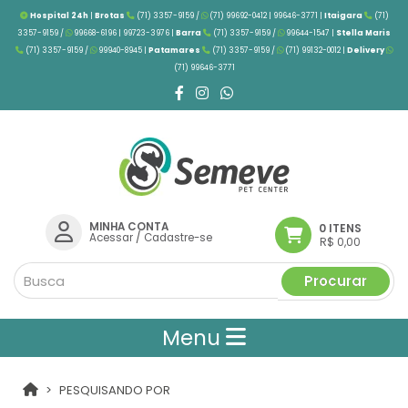
Hospital 24h
|
Brotas
(71) 3357-9159 /
(71) 99692-0412 | 99646-3771 |
Itaigara
(71)
3357-9159 /
99668-6196 | 99723-3976
|
Barra
(71) 3357-9159 /
99644-1547 |
Stella Maris
(71) 3357-9159 /
99940-8945 |
Patamares
(71) 3357-9159 /
(71) 99132-0012 |
Delivery
(71) 99646-3771
MINHA CONTA
0 ITENS
Acessar
/
Cadastre-se
R$ 0,00
Procurar
Menu
PESQUISANDO POR