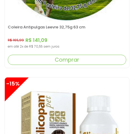
Coleira Antipulgas Leevre 32,75g 63 cm
R$ 141,09
R$ 165,99
em até
2x
de
R$ 70,55
sem juros
Comprar
-15%