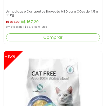
Antipulgas e Carrapatos Bravecto MSD para Cães de 4,5 a
10 kg
R$ 167,29
R$ 238,99
em até
3x
de
R$ 55,76
sem juros
Comprar
-15%