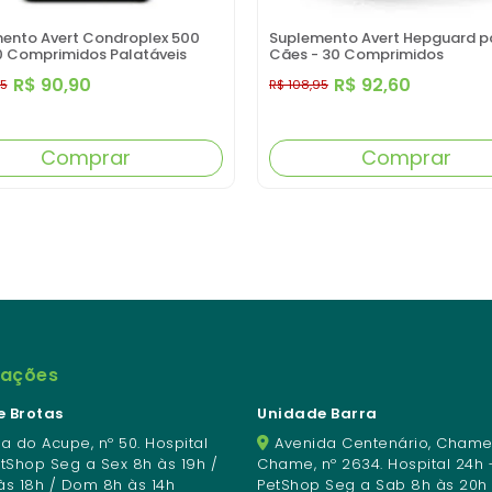
ento Avert Condroplex 500
Suplemento Avert Hepguard p
 Comprimidos Palatáveis
Cães - 30 Comprimidos
R$ 90,90
R$ 92,60
95
R$ 108,95
Comprar
Comprar
mações
 Brotas
Unidade Barra
a do Acupe, nº 50. Hospital
Avenida Centenário, Chame
etShop Seg a Sex 8h às 19h /
Chame, nº 2634. Hospital 24h 
às 18h / Dom 8h às 14h
PetShop Seg a Sab 8h às 20h