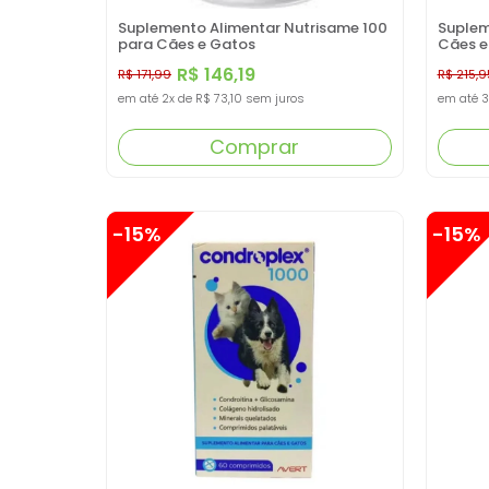
Suplemento Alimentar Nutrisame 100
Suplem
para Cães e Gatos
Cães e
R$ 146,19
R$ 171,99
R$ 215,9
em até
2x
de
R$ 73,10
sem juros
em até
3
Comprar
-15%
-15%