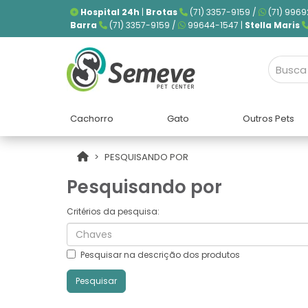
Hospital 24h
|
Brotas
(71) 3357-9159 /
(71) 9969
Barra
(71) 3357-9159 /
99644-1547 |
Stella Maris
Cachorro
Gato
Outros Pets
PESQUISANDO POR
Pesquisando por
Critérios da pesquisa:
Pesquisar na descrição dos produtos