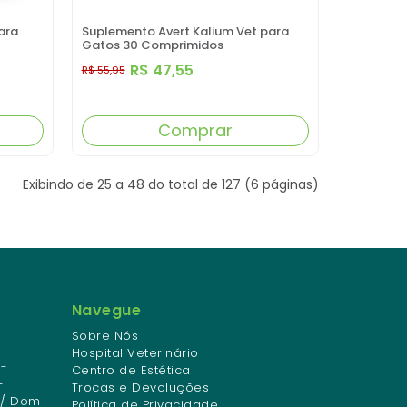
ara
Suplemento Avert Kalium Vet para
Gatos 30 Comprimidos
R$ 47,55
R$ 55,95
Comprar
Exibindo de 25 a 48 do total de 127 (6 páginas)
Navegue
Sobre Nós
Hospital Veterinário
-
Centro de Estética
-
Trocas e Devoluções
 / Dom
Política de Privacidade