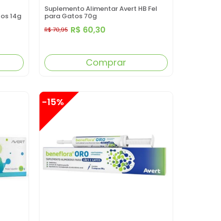
Suplemento Alimentar Avert HB Fel
tos 14g
para Gatos 70g
R$ 60,30
R$ 70,95
Comprar
-15%