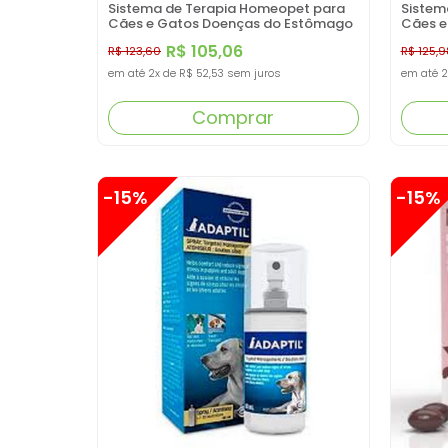
Sistema de Terapia Homeopet para
Sistem
Cães e Gatos Doenças do Estômago
Cães e
Pró-Gastro 30ML
Epi Con
R$ 105,06
R$ 123,60
R$ 125,9
em até
2x
de
R$ 52,53
sem juros
em até
2
Comprar
-15%
-15%