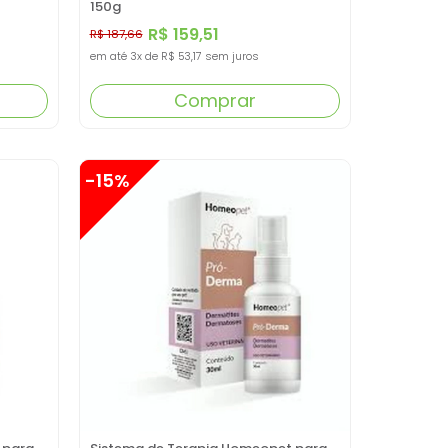
150g
R$ 159,51
R$ 187,66
em até
3x
de
R$ 53,17
sem juros
Comprar
-15%