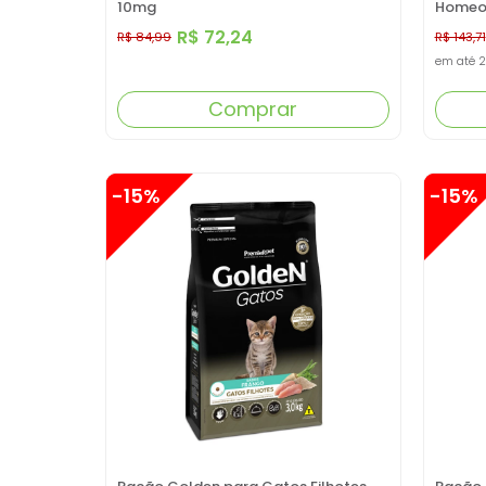
10mg
Homeop
R$ 72,24
R$ 84,99
R$ 143,71
em até
2
Comprar
-15%
-15%