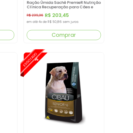
Ração Úmida Sachê PremieR Nutrição
Clínica Recuperação para Cães e
Gatos Adultos 85G
R$ 203,45
R$ 239,36
em até
4x
de
R$ 50,86
sem juros
Comprar
ESGOTADO
-15%