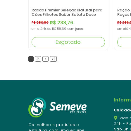
Ração Premier Seleção Natural para
Ração 
Cães Filhotes Sabor Batata Doce
Raças 
10,1kg
10,1 KG
R$ 238,76
R$ 280,90
R$ 266,
em até
4x
de
R$ 59,69
sem juros
em até
4
Esgotado
1
2
>
>|
Infor
Unidade
Ladeir
24h - P
Os melhores produtos e
Sáb 8h 
estrutura, com uma equipe