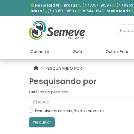
Hospital 24h
|
Brotas
(71) 3357-9159 /
(71) 9969
Barra
(71) 3357-9159 /
99644-1547 |
Stella Maris
Cachorro
Gato
Outros Pets
PESQUISANDO POR
Pesquisando por
Critérios da pesquisa:
Pesquisar na descrição dos produtos