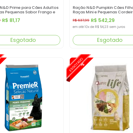
N&D Prime para Cães Adultos
Ração N&D Pumpkin Cães Filh
as Pequenas Sabor Frango e
Raças Mini e Pequenas Cordei
800G
10,1KG
R$ 81,17
R$ 542,29
0
R$ 637,99
em até
10x
de
R$ 54,23
sem juros
Esgotado
Esgotado
ESGOTADO
-15%