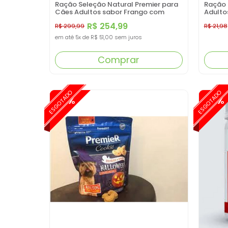
Ração Seleção Natural Premier para
Ração 
Cães Adultos sabor Frango com
Adulto
Batata Doce 12kg
R$ 254,99
R$ 299,99
R$ 21,98
em até
5x
de
R$ 51,00
sem juros
Comprar
ESGOTADO
ESGOTADO
-15%
-15%