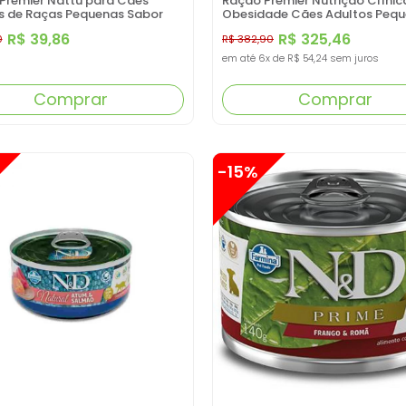
Premier Nattu para Cães
Ração Premier Nutrição Clínic
s de Raças Pequenas Sabor
Obesidade Cães Adultos Peq
ca 1 KG
Porte 10,1 KG
R$ 39,86
R$ 325,46
0
R$ 382,90
em até
6x
de
R$ 54,24
sem juros
Comprar
Comprar
-15%