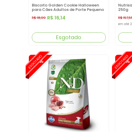
Biscoito Golden Cookie Halloween
Nutris
para Cães Adultos de Porte Pequeno
250g
Sabor Abóbora e Amora 250g
R$ 16,14
R$ 18,99
R$ 157,5
em até
2
Esgotado
ESGOTADO
ESGOTADO
-15%
-15%