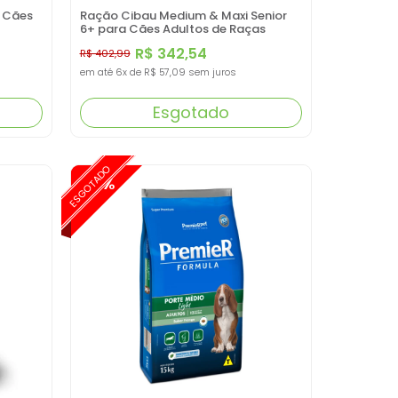
a Cães
Ração Cibau Medium & Maxi Senior
6+ para Cães Adultos de Raças
Médias e Grandes - 12kg
R$ 342,54
R$ 402,99
em até
6x
de
R$ 57,09
sem juros
Esgotado
ESGOTADO
-15%