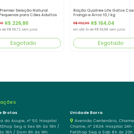
Premier Seleção Natural
Ração Quatree Life Gatos Ca
Pequenas para Cães Adultos
Frango e Arroz 10,1 kg
R$ 226,86
R$ 164,04
90
R$ 192,99
x
de
R$ 56,72
sem juros
em até
3x
de
R$ 54,68
sem juros
Esgotado
Esgotado
mações
 Brotas
Unidade Barra
a do Acupe, nº 50. Hospital
Avenida Centenário, Chame
etShop Seg a Sex 8h às 19h /
Chame, nº 2634. Hospital 24h 
às 18h / Dom 8h às 14h
PetShop Seg a Sab 8h às 20h