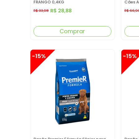
FRANGO 0,4KG
Cães A
Sabor 
R$ 28,88
R$ 33,98
R$ 66,9
Comprar
-15%
-15%