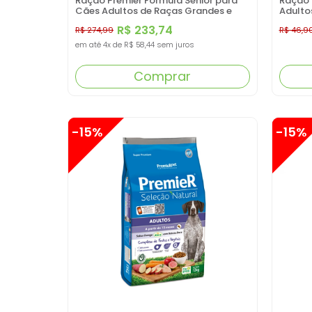
Ração Premier Fórmula Sênior para
Ração 
Cães Adultos de Raças Grandes e
Adulto
Gigantes Sabor Cordeiro - 15kg
Mandio
R$ 233,74
R$ 274,99
R$ 46,9
em até
4x
de
R$ 58,44
sem juros
Comprar
-15%
-15%