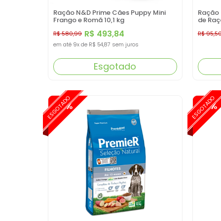
Ração N&D Prime Cães Puppy Mini
Ração 
Frango e Romã 10,1 kg
de Raç
Romã 
R$ 493,84
R$ 580,99
R$ 95,5
em até
9x
de
R$ 54,87
sem juros
Esgotado
ESGOTADO
ESGOTADO
-15%
-15%