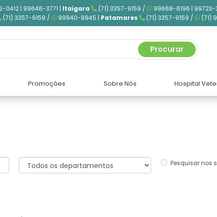
2-0412 | 99646-3771 |
Itaigara
(71) 3357-9159 /
99668-6196 | 99723-
(71) 3357-9159 /
99940-8945 |
Patamares
(71) 3357-9159 /
(71) 
Procurar
Promoções
Sobre Nós
Hospital Vete
Pesquisar nos