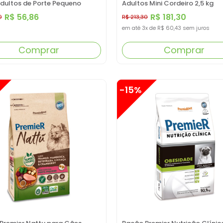
dultos de Porte Pequeno
Adultos Mini Cordeiro 2,5 kg
Frango com Batata Doce 3 KG
R$ 56,86
R$ 181,30
0
R$ 213,30
em até
3x
de
R$ 60,43
sem juros
Comprar
Comprar
-15%