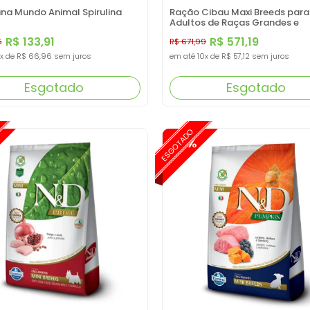
ana Mundo Animal Spirulina
Ração Cibau Maxi Breeds par
Adultos de Raças Grandes e
Gigantes 25KG
R$ 133,91
R$ 571,19
5
R$ 671,99
x
de
R$ 66,96
sem juros
em até
10x
de
R$ 57,12
sem juros
Esgotado
Esgotado
ESGOTADO
-15%