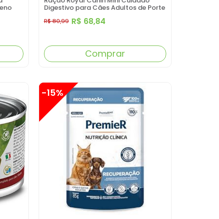
a
Ração Royal Canin Mini Cuidado
ueno
Digestivo para Cães Adultos de Porte
Pequeno a Partir de 10 Meses de
R$ 68,84
R$ 80,99
Idade 1KG
Comprar
-15%