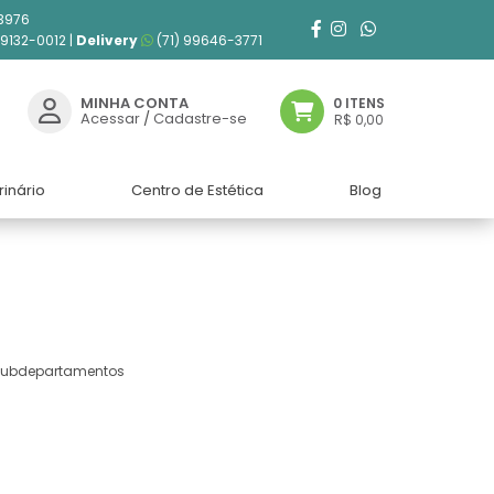
3976
99132-0012 |
Delivery
(71) 99646-3771
MINHA CONTA
0 ITENS
Acessar
/
Cadastre-se
R$ 0,00
rinário
Centro de Estética
Blog
 subdepartamentos