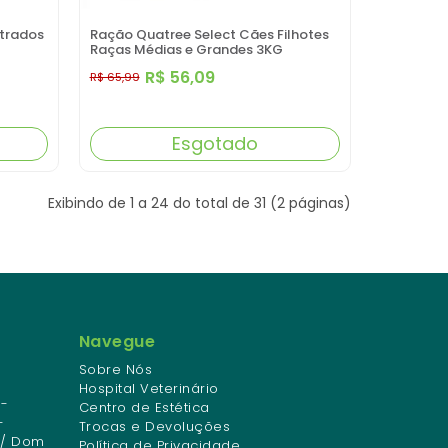
strados
Ração Quatree Select Cães Filhotes
Raças Médias e Grandes 3KG
R$ 56,09
R$ 65,99
Esgotado
Exibindo de 1 a 24 do total de 31 (2 páginas)
Navegue
Sobre Nós
Hospital Veterinário
-
Centro de Estética
-
Trocas e Devoluções
 / Dom
Política de Privacidade