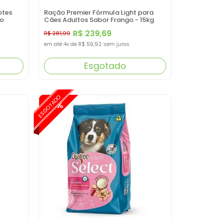
otes
Ração Premier Fórmula Light para
ro
Cães Adultos Sabor Frango - 15kg
R$ 239,69
R$ 281,99
em até
4x
de
R$ 59,92
sem juros
Esgotado
ESGOTADO
-15%