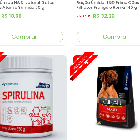
Úmida N&D Natural Gatos
Ração Úmida N&D Prime Cães
s Atum e Salmão 70 g
Filhotes Frango e Romã 140 g
R$ 18,68
R$ 32,29
R$ 37,99
Comprar
Comprar
ESGOTADO
-15%